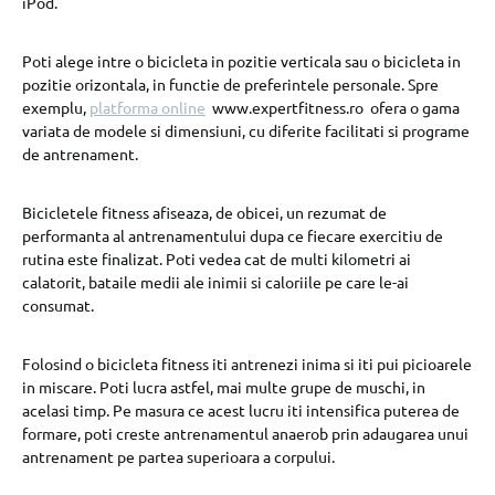
iPod.
Poti alege intre o bicicleta in pozitie verticala sau o bicicleta in
pozitie orizontala, in functie de preferintele personale. Spre
exemplu,
platforma online
www.expertfitness.ro ofera o gama
variata de modele si dimensiuni, cu diferite facilitati si programe
de antrenament.
Bicicletele fitness afiseaza, de obicei, un rezumat de
performanta al antrenamentului dupa ce fiecare exercitiu de
rutina este finalizat. Poti vedea cat de multi kilometri ai
calatorit, bataile medii ale inimii si caloriile pe care le-ai
consumat.
Folosind o bicicleta fitness iti antrenezi inima si iti pui picioarele
in miscare. Poti lucra astfel, mai multe grupe de muschi, in
acelasi timp. Pe masura ce acest lucru iti intensifica puterea de
formare, poti creste antrenamentul anaerob prin adaugarea unui
antrenament pe partea superioara a corpului.