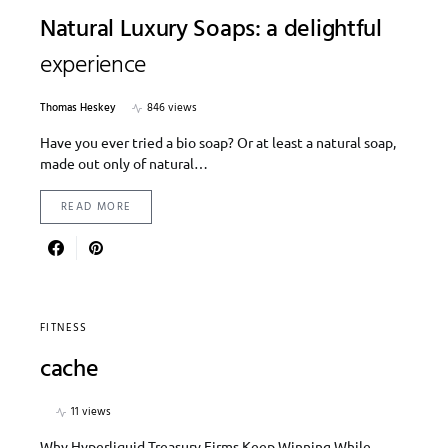
Natural Luxury Soaps: a delightful
experience
Thomas Heskey
846 views
Have you ever tried a bio soap? Or at least a natural soap,
made out only of natural…
READ MORE
FITNESS
cache
11 views
Why Hyperliquid Treasury Firms Keep Winning While