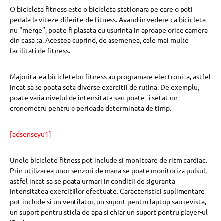
O bicicleta fitness este o bicicleta stationara pe care o poti
pedala la viteze diferite de fitness. Avand in vedere ca bicicleta
nu “merge”, poate fi plasata cu usurinta in aproape orice camera
din casa ta. Acestea cuprind, de asemenea, cele mai multe
facilitati de fitness.
Majoritatea bicicletelor fitness au programare electronica, astfel
incat sa se poata seta diverse exercitii de rutina. De exemplu,
poate varia nivelul de intensitate sau poate fi setat un
cronometru pentru o perioada determinata de timp.
[adsenseyu1]
Unele biciclete fitness pot include si monitoare de ritm cardiac.
Prin utilizarea unor senzori de mana se poate monitoriza pulsul,
astfel incat sa se poata urmari in conditii de siguranta
intensitatea exercitiilor efectuate. Caracteristici suplimentare
pot include si un ventilator, un suport pentru laptop sau revista,
un suport pentru sticla de apa si chiar un suport pentru player-ul