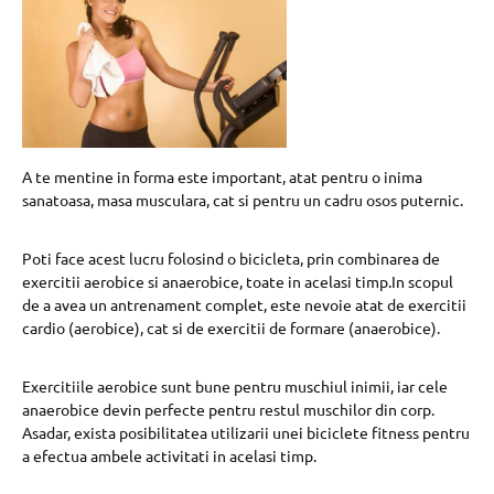
A te mentine in forma este important, atat pentru o inima
sanatoasa, masa musculara, cat si pentru un cadru osos puternic.
Poti face acest lucru folosind o bicicleta, prin combinarea de
exercitii aerobice si anaerobice, toate in acelasi timp.In scopul
de a avea un antrenament complet, este nevoie atat de exercitii
cardio (aerobice), cat si de exercitii de formare (anaerobice).
Exercitiile aerobice sunt bune pentru muschiul inimii, iar cele
anaerobice devin perfecte pentru restul muschilor din corp.
Asadar, exista posibilitatea utilizarii unei biciclete fitness pentru
a efectua ambele activitati in acelasi timp.